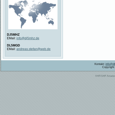
DJ5MHZ
EMail:
info@dj5mhz.de
DL5MGD
EMail:
andreas.stefan@web.de
Kontakt:
info@db
Copyright 
VHF/UHF Amate