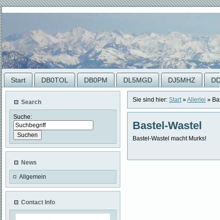
Start
DB0TOL
DB0PM
DL5MGD
DJ5MHZ
D
Sie sind hier:
Start
»
Allerlei
»
Ba
Search
Suche:
Bastel-Wastel
Bastel-Wastel macht Murks!
News
Allgemein
Contact Info