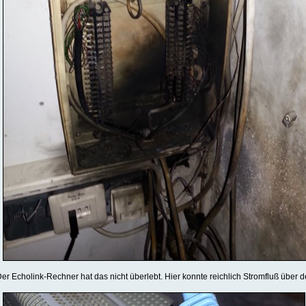
er Echolink-Rechner hat das nicht überlebt. Hier konnte reichlich Stromfluß üb