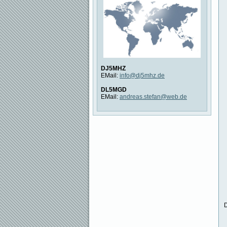
DJ5MHZ
EMail:
info@dj5mhz.de
DL5MGD
EMail:
andreas.stefan@web.de
D