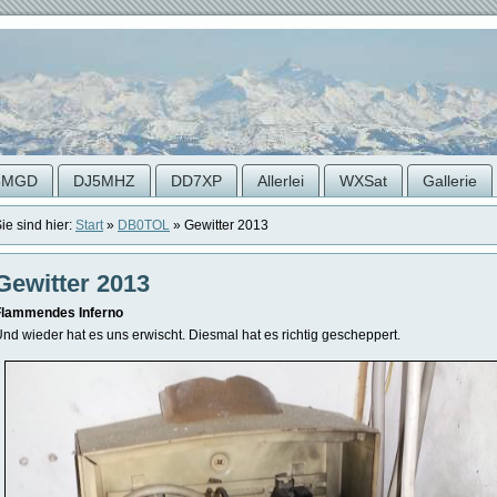
5MGD
DJ5MHZ
DD7XP
Allerlei
WXSat
Gallerie
ie sind hier:
Start
»
DB0TOL
»
Gewitter 2013
Gewitter 2013
Flammendes Inferno
nd wieder hat es uns erwischt. Diesmal hat es richtig gescheppert.