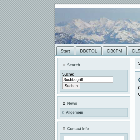
Start
DB0TOL
DB0PM
DL
S
Search
Suche:
U
News
Allgemein
Contact Info